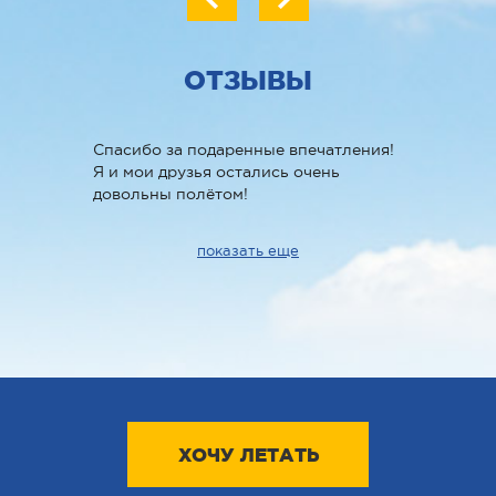
ОТЗЫВЫ
Спасибо за подаренные впечатления!
Я и мои друзья остались очень
довольны полётом!
Профессиональная работа
сотрудников! Летали в аэротрубе во
показать еще
время нашего корпоратива -
довольны все! Спасибо Вам огромное!
Желаем процветания! Снова приедем
к вам обязательно!
Спасибо Вам за замечательный
детский праздник!)) Полетали в День
рождения, дети в восторге,
удовольствие получили огромное! А
потом ещё праздновали в Сфере)))
ХОЧУ ЛЕТАТЬ