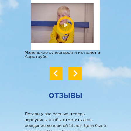
Маленькие супергерои и их полет в
Полет в Аэ
Аэротрубе
Варенья!
ОТЗЫВЫ
Летали у вас осенью, теперь
вернулись, чтобы отметить день
рождение дочери ей 13 лет! Дети были