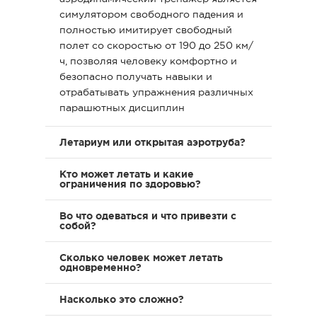
все еще раздумывает по поводу того,
симулятором свободного падения и
идти или не идти сюда, то
полностью имитирует свободный
определенно идти СТОИТ!!!! Советуем
полет со скоростью от 190 до 250 км/
всем! Приходите и не пожалеете)))
ч, позволяя человеку комфортно и
Были вдвоём с девушкой в субботу.
безопасно получать навыки и
Очень понравилось. Особенно полёт
отрабатывать упражнения различных
вместе с инструктором. Алексею
парашютных дисциплин
огромное спасибо! В следующий раз
приедем с друзьями)
Спасибо большое коллективу и
Летариум или открытая аэротруба?
тренеру Александру в отдельности за
кучу положительных эмоций! Не
Кто может летать и какие
передать словами свои ощущения:
ограничения по здоровью?
азарт, адреналин, восторг!
Обязательно приедем еще!!!
Во что одеваться и что привезти с
собой?
Сколько человек может летать
одновременно?
Насколько это сложно?