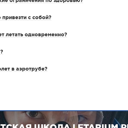
акие ограничения по здоровью?
,
 и
!
вас
о привезти с собой?
 и
т летать одновременно?
о?
олет в аэротрубе?
ТСКАЯ ШКОЛА LETARIUM.