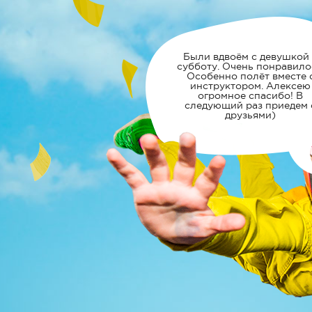
Были вдвоём с девушкой 
субботу. Очень понравило
Особенно полёт вместе 
инструктором. Алексею
огромное спасибо! В
следующий раз приедем 
друзьями)
Очень понравилось.
Огромное спасибо
коллективу за понимание
позитивное настроение.
Великолепно объясняют
понятно даже с берушами
ушах.)) Хочется вернуться
только ради полёта.
Хочу выразить огромно
спасибо инструктору! Вче
06/07/15, мой сын получ