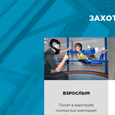
ЗАХО
ВЗРОСЛЫМ
Полет в аэротрубе
полностью имитирует